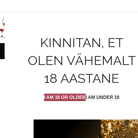
AVALEHT
KINNITAN, ET
OLEN VÄHEMALT
INVEST
Vahuveinid
18 AASTANE
On 18
I AM 18 OR OLDER
I AM UNDER 18