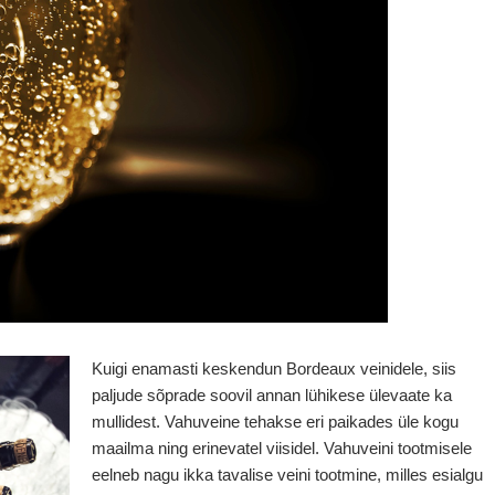
Kuigi enamasti keskendun Bordeaux veinidele, siis
paljude sõprade soovil annan lühikese ülevaate ka
mullidest. Vahuveine tehakse eri paikades üle kogu
maailma ning erinevatel viisidel. Vahuveini tootmisele
eelneb nagu ikka tavalise veini tootmine, milles esialgu