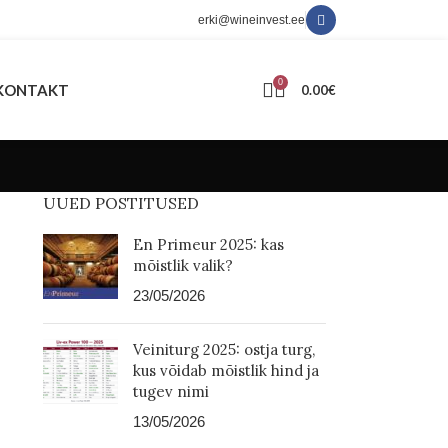
erki@wineinvest.ee
0
KONTAKT
0.00
€
UUED POSTITUSED
En Primeur 2025: kas
mõistlik valik?
23/05/2026
Veiniturg 2025: ostja turg,
kus võidab mõistlik hind ja
tugev nimi
13/05/2026