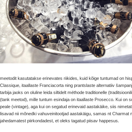
meetodit kasutatakse erinevates riikides, kuid kõige tuntumad on hi
Classique, itaallaste Franciacorta ning prantslaste alternatiiv šampanja
tarbija jaoks on oluline leida siltidelt méthode traditionelle (traditsi
(tank meetod), mille tuntum esindaja on itaallaste Prosecco. Kui on 
peale (vintage), aga kui on segatud erinevaid aastakäike, siis nimet
lisavad nii mõnedki vahuveinitootjad aastakäigu, samas nt Charmat m
jahedamatest piirkondadest, et oleks tagatud piisav happesus.