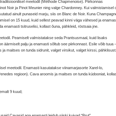
raditsioonilisel meetodil (Méthode Chapmenoise). Piirkonnas
not Noir ja Pinot Meunier ning valge Chardonney. Kui valmistamisel 
asutatud ainult punaseid marju, siis on Blanc de Noir. Kuna Champagn
misel on 15 kuud, kuid sellest peavad kinni väga vähesed ja enamas
amasti tsitruselisi, kollast õuna, pähkleid, röstsaia jne.
meetodil. Peamiselt valmistatakse seda Prantsusmaal, kuid lisaks
äärmiselt palju ja enamasti sõltub see piirkonnast. Esile võib tuua 
a maitses on tunda sidrunit, valget virsikut, valget kirssi, pähklisust
lisel meetodil. Enamasti kasutatakse viinamarjasorte Xarel-lo,
Penedes regioon). Cava aroomis ja maitses on tunda küdooniat, kolla
emalt 9 kuud;
agusaid Cavasid aga enamasti leidub siiski kuivad “Brut”.