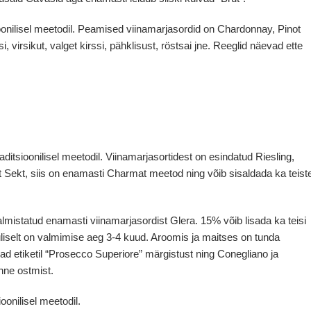
ioonilisel meetodil. Peamised viinamarjasordid on Chardonnay, Pinot
, virsikut, valget kirssi, pähklisust, röstsai jne. Reeglid näevad ette
itsioonilisel meetodil. Viinamarjasortidest on esindatud Riesling,
t Sekt, siis on enamasti Charmat meetod ning võib sisaldada ka teist
valmistatud enamasti viinamarjasordist Glera. 15% võib lisada ka teisi
liselt on valmimise aeg 3-4 kuud. Aroomis ja maitses on tunda
vad etiketil “Prosecco Superiore” märgistust ning Conegliano ja
nne ostmist.
oonilisel meetodil.