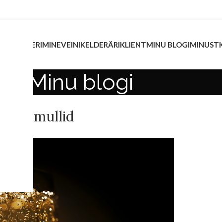
INVESTEERIMINE
VEINIKELDER
ÄRIKLIENT
MINU BLOGI
MINUST
Minu blogi
EERIMINE
 ehk mullid
/07/2019