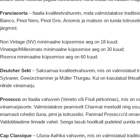
Franciacorta
– Itaalia kvaliteetvahuvein, mida valmistatakse tradits
Bianco, Pinot Nero, Pinot Gris. Aroomis ja maitses on tunda tsitruselisi
järgmist:
Non Vintage (NV) minimaalne küpsemise aeg on 18 kuud;
Vinatage/Millesimato minimaalne küpsemise aeg on 30 kuud;
Riserva minimaalne küpsemise aeg on 60 kuud.
Deutcher Sekt
– Saksamaa kvaliteetvahuvein, mis on valmistatud trad
Sylvaner, Gewürztraminer ja Müller Thurgau. Kui on kasutatud lihtsal
riikide viinamarju.
Prosecco
on Itaalia vahuvein (Veneto või Friuli piirkonnas), mis on 
viinamarjasorte. Valmistatakse peamiselt Charmat meetodil ning sisu
enamasti rohelist õuna, pirni ja tsitruselisi. Parimad Prosecco’d oma
Valdobbiadene linnade vahel. Seega tasub hoolikalt pudeleid uurida e
Cap Classique
– Lõuna-Aafrika vahuvein, mis on valmistatud traditsi