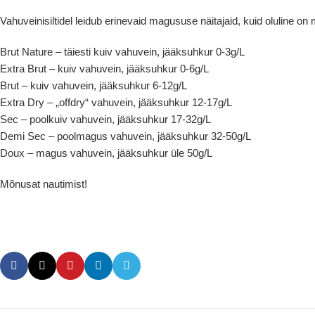
Vahuveinisiltidel leidub erinevaid magususe näitajaid, kuid oluline on m
Brut Nature – täiesti kuiv vahuvein, jääksuhkur 0-3g/L
Extra Brut – kuiv vahuvein, jääksuhkur 0-6g/L
Brut – kuiv vahuvein, jääksuhkur 6-12g/L
Extra Dry – „offdry“ vahuvein, jääksuhkur 12-17g/L
Sec – poolkuiv vahuvein, jääksuhkur 17-32g/L
Demi Sec – poolmagus vahuvein, jääksuhkur 32-50g/L
Doux – magus vahuvein, jääksuhkur üle 50g/L
Mõnusat nautimist!