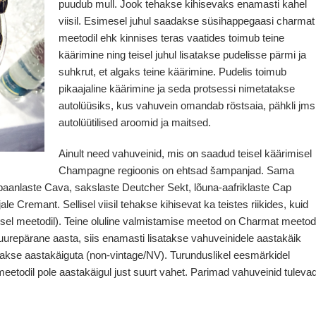
puudub mull. Jook tehakse kihisevaks enamasti kahel
viisil. Esimesel juhul saadakse süsihappegaasi charmat
meetodil ehk kinnises teras vaatides toimub teine
käärimine ning teisel juhul lisatakse pudelisse pärmi ja
suhkrut, et algaks teine käärimine. Pudelis toimub
pikaajaline käärimine ja seda protsessi nimetatakse
autolüüsiks, kus vahuvein omandab röstsaia, pähkli jms
autolüütilised aroomid ja maitsed.
Ainult need vahuveinid, mis on saadud teisel käärimisel
Champagne regioonis on ehtsad šampanjad. Sama
spaanlaste Cava, sakslaste Deutcher Sekt, lõuna-aafriklaste Cap
le Cremant. Sellisel viisil tehakse kihisevat ka teistes riikides, kuid
oonilisel meetodil). Teine oluline valmistamise meetod on Charmat meetod
suurepärane aasta, siis enamasti lisatakse vahuveinidele aastakäik
atakse aastakäiguta (non-vintage/NV). Turunduslikel eesmärkidel
eetodil pole aastakäigul just suurt vahet. Parimad vahuveinid tuleva