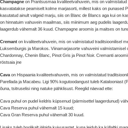
Champagne
on Prantsusmaa kvaliteetvahuvein, mis on valmistatud t
kasvatatakse peamiselt kolme marjasorti, millest kaks on punased Pi
kasutatud ainult valgeid marju, siis on Blanc de Blancs aga kui on k
on hinnatuim vahuvein maailmas, siis miinimum aeg pudelis laagerdu
laagerdub vähemalt 36 kuud. Champagne aroomis ja maitses on tunda en
Cremant
on kvaliteetvahuvein, mis on valmistatud traditsioonilisel 
Luksemburgis ja Marokos. Viinamarjasorte vahuveini valmistamisel on 
Chardonnay, Chenin Blanc, Pinot Gris ja Pinot Noir. Cremanti aroomis j
röstsaia jne
Cava
on Hispaania kvaliteetvahuvein, mis on valmistatud traditsiooni
Parellada ja Macabeu. Ligi 90% kogutoodangust tuleb Katalooniast (
õuna, tsitruselisi ning natuke pähklisust. Reeglid näevad ette:
Cava puhul on pudel keldris küpsenud (pärmisettel laagerdunud) väh
Cava Reserva puhul vähemalt 15 kuud;
Cava Gran Reserva puhul vähemalt 30 kuud.
Lisaks tuleb hoolikalt jälgida kuivusastet, kuna leidub ka küllaltki m