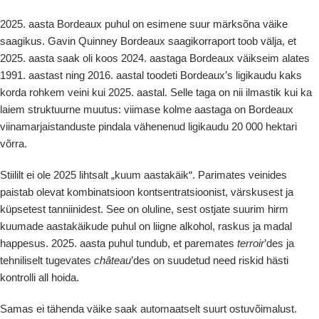
2025. aasta Bordeaux puhul on esimene suur märksõna väike
saagikus. Gavin Quinney Bordeaux saagikorraport toob välja, et
2025. aasta saak oli koos 2024. aastaga Bordeaux väikseim alates
1991. aastast ning 2016. aastal toodeti Bordeaux’s ligikaudu kaks
korda rohkem veini kui 2025. aastal. Selle taga on nii ilmastik kui ka
laiem struktuurne muutus: viimase kolme aastaga on Bordeaux
viinamarjaistanduste pindala vähenenud ligikaudu 20 000 hektari
võrra.
Stiililt ei ole 2025 lihtsalt „kuum aastakäik“. Parimates veinides
paistab olevat kombinatsioon kontsentratsioonist, värskusest ja
küpsetest tanniinidest. See on oluline, sest ostjate suurim hirm
kuumade aastakäikude puhul on liigne alkohol, raskus ja madal
happesus. 2025. aasta puhul tundub, et paremates
terroir
’des ja
tehniliselt tugevates
château
’des on suudetud need riskid hästi
kontrolli all hoida.
Samas ei tähenda väike saak automaatselt suurt ostuvõimalust.