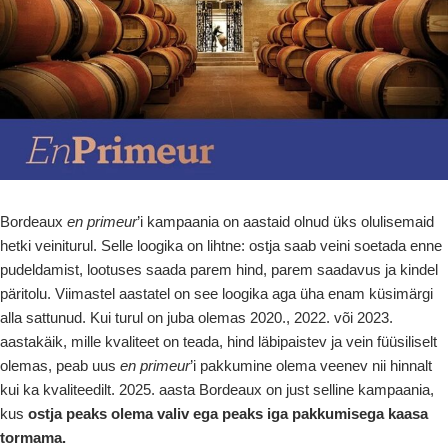
Bordeaux
en primeur
’i kampaania on aastaid olnud üks olulisemaid
hetki veiniturul. Selle loogika on lihtne: ostja saab veini soetada enne
pudeldamist, lootuses saada parem hind, parem saadavus ja kindel
päritolu. Viimastel aastatel on see loogika aga üha enam küsimärgi
alla sattunud. Kui turul on juba olemas 2020., 2022. või 2023.
aastakäik, mille kvaliteet on teada, hind läbipaistev ja vein füüsiliselt
olemas, peab uus
en primeur
’i pakkumine olema veenev nii hinnalt
kui ka kvaliteedilt. 2025. aasta Bordeaux on just selline kampaania,
kus
ostja peaks olema valiv ega peaks iga pakkumisega kaasa
tormama.