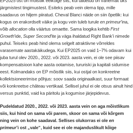
EP2025 ost on mõistlik eelkõige siis, kui täidetud on vähemalt üks
järgmistest tingimustest. Esiteks peab vein olema tipp, mille
saadavus on hiljem piiratud. Cheval Blanci näide on siin õpetlik: kui
kogus on erakordselt väike ja kogu vein tuleb turule
en primeur
’ina,
võib
allocation
olla väärtus omaette. Sama loogika kehtib
First
Growth
’ide,
Super Second
’ite ja väga ihaldatud Right Bank’i nimede
puhul. Teiseks peab hind olema selgelt atraktiivne võrreldes
varasemate aastakäikudega. Kui EP2025 on vaid 1–7% odavam kui
juba turul olev 2020., 2022. või 2023. aasta vein, ei ole see piisav
kompensatsioon kahe aasta ootamise, tururiski ja kapitali sidumise
eest. Kolmandaks on EP mõistlik siis, kui ostjal on konkreetne
kollektsioneerimise põhjus: soov saada originaalkast, suur formaat
või konkreetse
château
vertikaal. Sellisel juhul ei ole otsus ainult hind
versus punktid, vaid ka päritolu ja kogumise järjepidevus.
Pudeldatud 2020., 2022. või 2023. aasta vein on aga mõistlikum
siis, kui hind on sama või parem, skoor on sama või kõrgem
ning vein on kohe saadaval. Sellises olukorras ei ole
en
primeur
’i ost „vale“, kuid see ei ole majanduslikult kõige