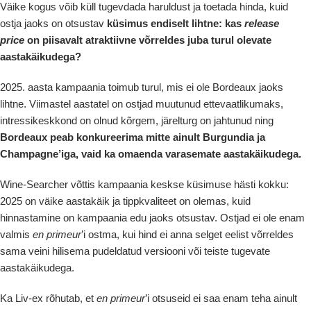
Väike kogus võib küll tugevdada haruldust ja toetada hinda, kuid
ostja jaoks on otsustav
küsimus endiselt lihtne: kas
release
price
on piisavalt atraktiivne võrreldes juba turul olevate
aastakäikudega?
2025. aasta kampaania toimub turul, mis ei ole Bordeaux jaoks
lihtne. Viimastel aastatel on ostjad muutunud ettevaatlikumaks,
intressikeskkond on olnud kõrgem, järelturg on jahtunud ning
Bordeaux peab konkureerima mitte ainult Burgundia ja
Champagne’iga, vaid ka omaenda varasemate aastakäikudega.
Wine-Searcher võttis kampaania keskse küsimuse hästi kokku:
2025 on väike aastakäik ja tippkvaliteet on olemas, kuid
hinnastamine on kampaania edu jaoks otsustav. Ostjad ei ole enam
valmis
en primeur
’i ostma, kui hind ei anna selget eelist võrreldes
sama veini hilisema pudeldatud versiooni või teiste tugevate
aastakäikudega.
Ka Liv-ex rõhutab, et
en primeur
’i otsuseid ei saa enam teha ainult