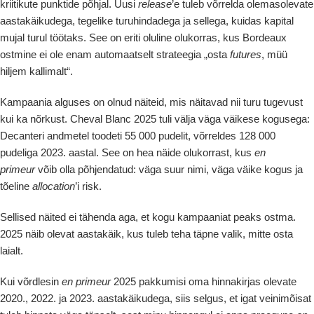
kriitikute punktide põhjal. Uusi
release
’e tuleb võrrelda olemasolevate
aastakäikudega, tegelike turuhindadega ja sellega, kuidas kapital
mujal turul töötaks. See on eriti oluline olukorras, kus Bordeaux
ostmine ei ole enam automaatselt strateegia „osta
futures
, müü
hiljem kallimalt“.
Kampaania alguses on olnud näiteid, mis näitavad nii turu tugevust
kui ka nõrkust. Cheval Blanc 2025 tuli välja väga väikese kogusega:
Decanteri andmetel toodeti 55 000 pudelit, võrreldes 128 000
pudeliga 2023. aastal. See on hea näide olukorrast, kus
en
primeur
võib olla põhjendatud: väga suur nimi, väga väike kogus ja
tõeline
allocation
’i risk.
Sellised näited ei tähenda aga, et kogu kampaaniat peaks ostma.
2025 näib olevat aastakäik, kus tuleb teha täpne valik, mitte osta
laialt.
Kui võrdlesin
en primeur
2025 pakkumisi oma hinnakirjas olevate
2020., 2022. ja 2023. aastakäikudega, siis selgus, et igat veinimõisat