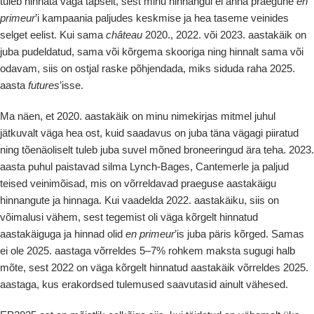
tuleb hinnata väga täpselt, sest minu hinnangul ei anna praegune
en
primeur
’i kampaania paljudes keskmise ja hea taseme veinides
selget eelist. Kui sama
château
2020., 2022. või 2023. aastakäik on
juba pudeldatud, sama või kõrgema skooriga ning hinnalt sama või
odavam, siis on ostjal raske põhjendada, miks siduda raha 2025.
aasta
futures
’isse.
Ma näen, et 2020. aastakäik on minu nimekirjas mitmel juhul
jätkuvalt väga hea ost, kuid saadavus on juba täna vägagi piiratud
ning tõenäoliselt tuleb juba suvel mõned broneeringud ära teha. 2023.
aasta puhul paistavad silma Lynch-Bages, Cantemerle ja paljud
teised veinimõisad, mis on võrreldavad praeguse aastakäigu
hinnangute ja hinnaga. Kui vaadelda 2022. aastakäiku, siis on
võimalusi vähem, sest tegemist oli väga kõrgelt hinnatud
aastakäiguga ja hinnad olid
en primeur
’is juba päris kõrged. Samas
ei ole 2025. aastaga võrreldes 5–7% rohkem maksta sugugi halb
mõte, sest 2022 on väga kõrgelt hinnatud aastakäik võrreldes 2025.
aastaga, kus erakordsed tulemused saavutasid ainult vähesed.