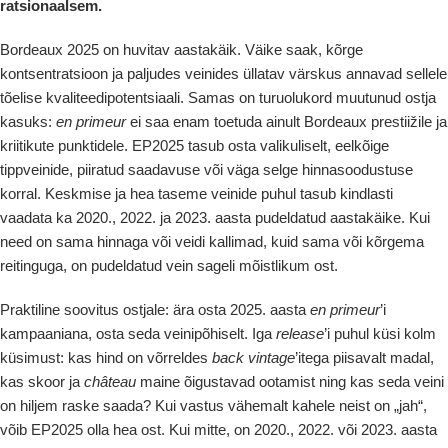
ratsionaalsem.
Bordeaux 2025 on huvitav aastakäik. Väike saak, kõrge
kontsentratsioon ja paljudes veinides üllatav värskus annavad sellele
tõelise kvaliteedipotentsiaali. Samas on turuolukord muutunud ostja
kasuks:
en primeur
ei saa enam toetuda ainult Bordeaux prestiižile ja
kriitikute punktidele. EP2025 tasub osta valikuliselt, eelkõige
tippveinide, piiratud saadavuse või väga selge hinnasoodustuse
korral. Keskmise ja hea taseme veinide puhul tasub kindlasti
vaadata ka 2020., 2022. ja 2023. aasta pudeldatud aastakäike. Kui
need on sama hinnaga või veidi kallimad, kuid sama või kõrgema
reitinguga, on pudeldatud vein sageli mõistlikum ost.
Praktiline soovitus ostjale: ära osta 2025. aasta
en primeur
’i
kampaaniana, osta seda veinipõhiselt. Iga
release
’i puhul küsi kolm
küsimust: kas hind on võrreldes
back vintage
’itega piisavalt madal,
kas skoor ja
château
maine õigustavad ootamist ning kas seda veini
on hiljem raske saada? Kui vastus vähemalt kahele neist on „jah“,
võib EP2025 olla hea ost. Kui mitte, on 2020., 2022. või 2023. aasta