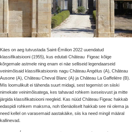
Käes on aeg tutvustada Saint-Émilion 2022 uuendatud
klassifikatsiooni (1955), kus edutati Château Figeac kõige
kõrgemale astmele ning enam ei näe selliseid legendaarseid
veinimõisaid klassifikatsioonis nagu Château Angélus (A), Château
Ausone (A), Château Cheval Blanc (A) ja Château La Gaffelière (B).
Mis loomulikult ei tähenda suurt midagi, sest tegemist on siiski
nimekate veinimõisatega, kes tahavad rohkem iseseisvust ja mitte
järgida klassifikatsiooni reegleid. Kas nüüd Château Figeac hakkab
edaspidi rohkem maksma, noh tõenäoliselt hakkab see nii olema ja
need kellel on varasemaid aastakäike, siis ka need mingil määral
kallinevad.