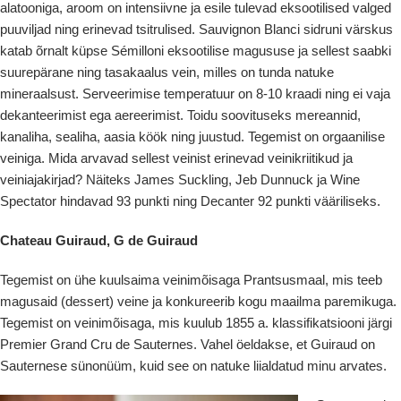
alatooniga, aroom on intensiivne ja esile tulevad eksootilised valged
puuviljad ning erinevad tsitrulised. Sauvignon Blanci sidruni värskus
katab õrnalt küpse Sémilloni eksootilise magususe ja sellest saabki
suurepärane ning tasakaalus vein, milles on tunda natuke
mineraalsust. Serveerimise temperatuur on 8-10 kraadi ning ei vaja
dekanteerimist ega aereerimist. Toidu soovituseks mereannid,
kanaliha, sealiha, aasia köök ning juustud. Tegemist on orgaanilise
veiniga. Mida arvavad sellest veinist erinevad veinikriitikud ja
veiniajakirjad? Näiteks James Suckling, Jeb Dunnuck ja Wine
Spectator hindavad 93 punkti ning Decanter 92 punkti vääriliseks.
Chateau Guiraud, G de Guiraud
Tegemist on ühe kuulsaima veinimõisaga Prantsusmaal, mis teeb
magusaid (dessert) veine ja konkureerib kogu maailma paremikuga.
Tegemist on veinimõisaga, mis kuulub 1855 a. klassifikatsiooni järgi
Premier Grand Cru de Sauternes. Vahel öeldakse, et Guiraud on
Sauternese sünonüüm, kuid see on natuke liialdatud minu arvates.