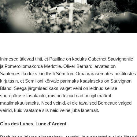
Inimesed ütlevad tihti, et Pauillac on koduks Cabernet Sauvignonile
ja Pomerol omakorda Merlotile. Oliver Bernardi arvates on
Sauternesi koduks kindlasti Sémillon. Oma varasemates postitustes
kirjutasin, et Semilloni kõrvale parimaks kaaslaseks on Sauvignon
Blanc. Seega järgmised kaks valget veini on leidnud sellise
suurepärase tasakaalu, mis on teinud nad mingil määral
maailmakuulsateks. Need veinid, ei ole tavalised Bordeaux valged
veinid, kuid vaatame siis neid veine juba lähemalt.
Clos des Lunes, Lune d´Argent