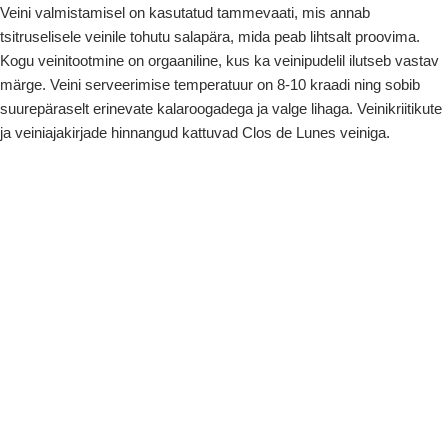
Veini valmistamisel on kasutatud tammevaati, mis annab
tsitruselisele veinile tohutu salapära, mida peab lihtsalt proovima.
Kogu veinitootmine on orgaaniline, kus ka veinipudelil ilutseb vastav
märge. Veini serveerimise temperatuur on 8-10 kraadi ning sobib
suurepäraselt erinevate kalaroogadega ja valge lihaga. Veinikriitikute
ja veiniajakirjade hinnangud kattuvad Clos de Lunes veiniga.