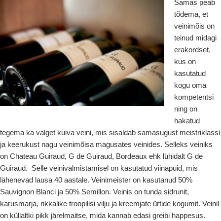
Samas peab
tõdema, et
veinimõis on
teinud midagi
erakordset,
kus on
kasutatud
kogu oma
kompetentsi
ning on
hakatud
tegema ka valget kuiva veini, mis sisaldab samasugust meistriklassi
ja keerukust nagu veinimõisa magusates veinides. Selleks veiniks
on Chateau Guiraud, G de Guiraud, Bordeaux ehk lühidalt G de
Guiraud. Selle veinivalmistamisel on kasutatud viinapuid, mis
lähenevad lausa 40 aastale. Veinimeister on kasutanud 50%
Sauvignon Blanci ja 50% Semillon. Veinis on tunda sidrunit,
karusmarja, rikkalike troopilisi vilju ja kreemjate ürtide kogumit. Veinil
on küllaltki pikk järelmaitse, mida kannab edasi greibi happesus.