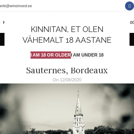
erki@wineinvest.ee
0
MENÜÜ
0.0
KINNITAN, ET OLEN
Minu blogi
VÄHEMALT 18 AASTANE
VEINITEADMISED
I AM 18 OR OLDER
I AM UNDER 18
Erakordsed valged veinid –
Sauternes, Bordeaux
On 12/08/2020