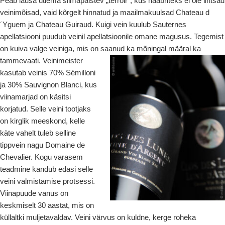
Peab lausa ütlema silmapaistev „terroir“, kus naabriteks ei ole lihtsad
veinimõisad, vaid kõrgelt hinnatud ja maailmakuulsad Chateau d
´Yguem ja Chateau Guiraud. Kuigi vein kuulub Sauternes
apellatsiooni puudub veinil apellatsioonile omane magusus. Tegemist
on kuiva valge veiniga, mis on saanud ka mõningal määral ka
tamme
vaati. Veinimeister
kasutab veinis 70% Sémilloni
ja 30% Sauvignon Blanci, kus
viinamarjad on käsitsi
korjatud. Selle veini tootjaks
on kirglik meeskond, kelle
käte vahelt tuleb selline
tippvein nagu Domaine de
Chevalier. Kogu varasem
teadmine kandub edasi selle
veini valmistamise protsessi.
Viinapuude vanus on
keskmiselt 30 aastat, mis on
küllaltki muljetavaldav. Veini värvus on kuldne, kerge roheka