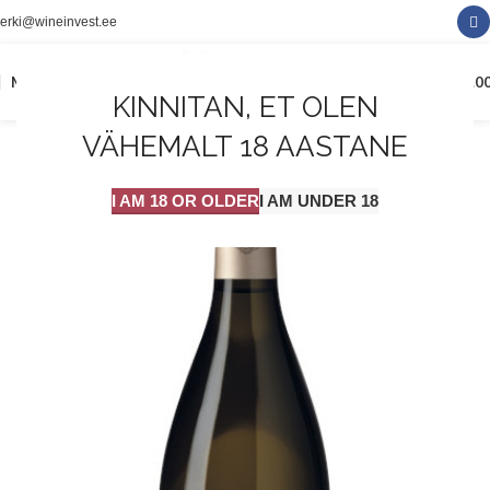
erki@wineinvest.ee
0
MENÜÜ
0.0
KINNITAN, ET OLEN
VÄHEMALT 18 AASTANE
I AM 18 OR OLDER
I AM UNDER 18