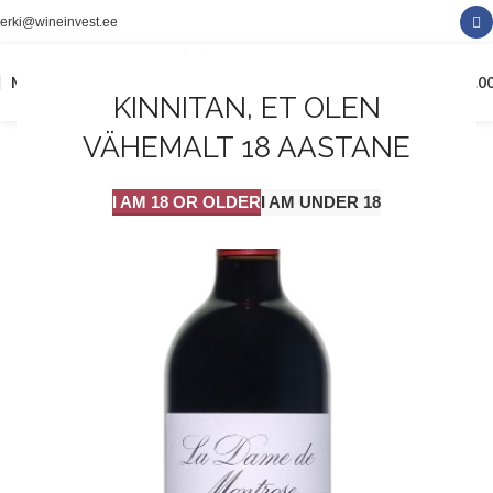
erki@wineinvest.ee
0
MENÜÜ
0.0
KINNITAN, ET OLEN
VÄHEMALT 18 AASTANE
I AM 18 OR OLDER
I AM UNDER 18