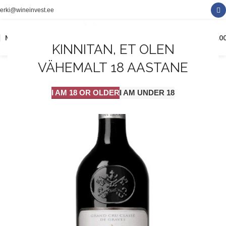
erki@wineinvest.ee
0
MENÜÜ
0.0
KINNITAN, ET OLEN
VÄHEMALT 18 AASTANE
I AM 18 OR OLDER
I AM UNDER 18