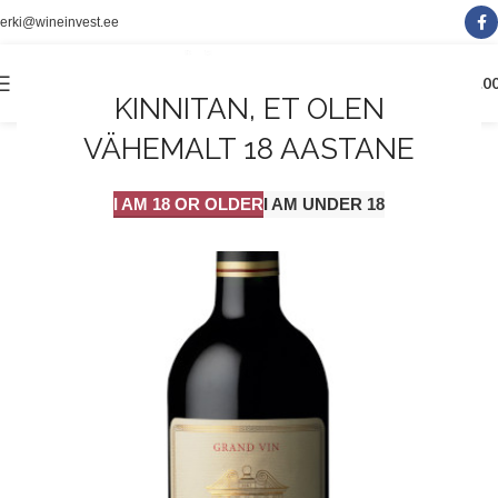
erki@wineinvest.ee
0
MENÜÜ
0.0
KINNITAN, ET OLEN
VÄHEMALT 18 AASTANE
I AM 18 OR OLDER
I AM UNDER 18