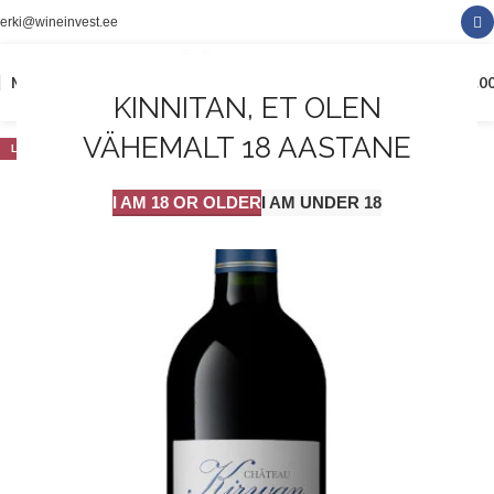
erki@wineinvest.ee
0
MENÜÜ
0.0
KINNITAN, ET OLEN
VÄHEMALT 18 AASTANE
LAOST OTSAS
I AM 18 OR OLDER
I AM UNDER 18