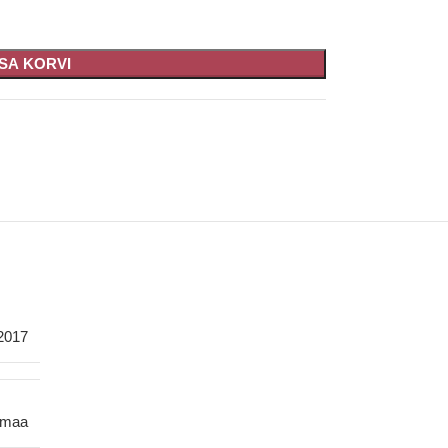
ISA KORVI
2017
smaa