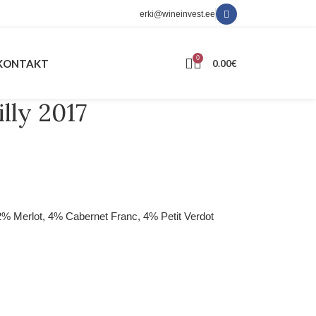
erki@wineinvest.ee
0
KONTAKT
0.00
€
lly 2017
% Merlot, 4% Cabernet Franc, 4% Petit Verdot