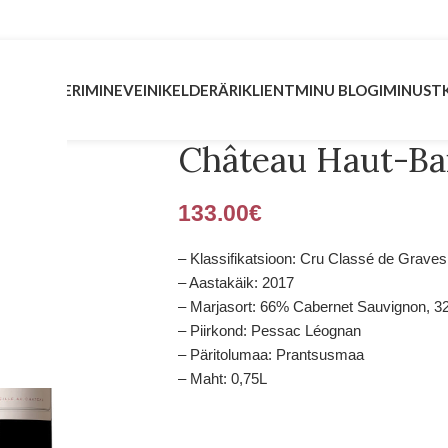
INVESTEERIMINE
VEINIKELDER
ÄRIKLIENT
MINU BLOGI
MINUST
Château Haut-Bai
133.00
€
– Klassifikatsioon: Cru Classé de Graves
– Aastakäik: 2017
– Marjasort: 66% Cabernet Sauvignon, 32
– Piirkond: Pessac Léognan
– Päritolumaa: Prantsusmaa
– Maht: 0,75L