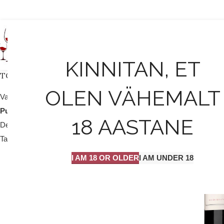
AVALEHT
KINNITAN, ET
TOOTEKATEGOORIAD
OLEN VÄHEMALT
Valge vein / mull
25
Punane vein
204
18 AASTANE
Dessert vein
9
Tarvikud
2
I AM 18 OR OLDER
I AM UNDER 18