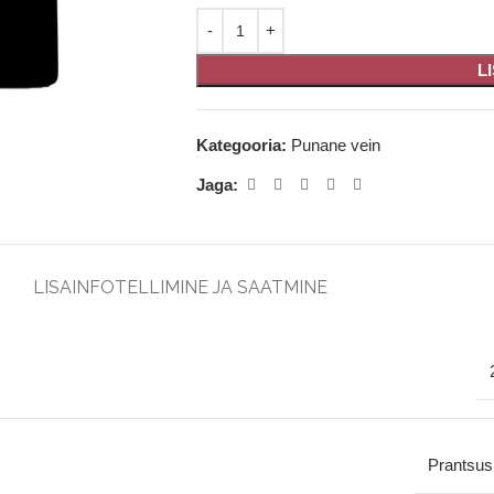
L
Kategooria:
Punane vein
Jaga:
LISAINFO
TELLIMINE JA SAATMINE
Prantsu