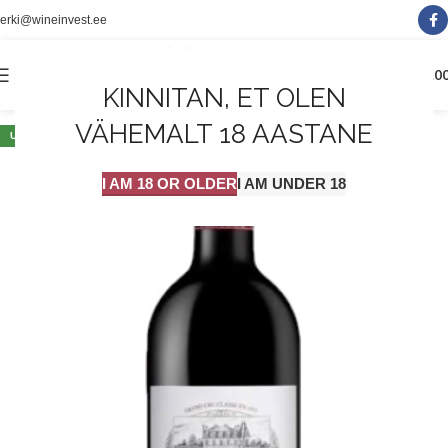
erki@wineinvest.ee
0
MENÜÜ
0.0
KINNITAN, ET OLEN
VÄHEMALT 18 AASTANE
UUS
I AM 18 OR OLDER
I AM UNDER 18