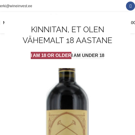
erki@wineinvest.ee
0
MENÜÜ
0.0
KINNITAN, ET OLEN
VÄHEMALT 18 AASTANE
I AM 18 OR OLDER
I AM UNDER 18