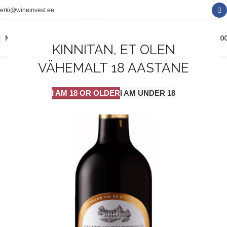
erki@wineinvest.ee
0
MENÜÜ
0.0
KINNITAN, ET OLEN
VÄHEMALT 18 AASTANE
I AM 18 OR OLDER
I AM UNDER 18