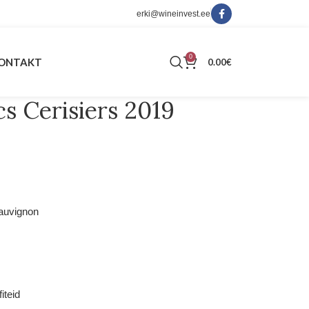
erki@wineinvest.ee
0
ONTAKT
0.00
€
s Cerisiers 2019
auvignon
iteid