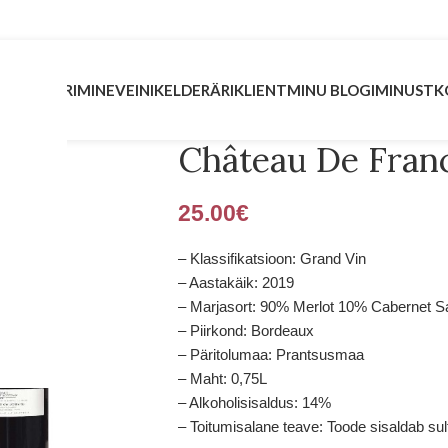
INVESTEERIMINE
VEINIKELDER
ÄRIKLIENT
MINU BLOGI
MINUST
K
Château De Franc
25.00
€
– Klassifikatsioon: Grand Vin
– Aastakäik: 2019
– Marjasort: 90% Merlot 10% Cabernet S
– Piirkond: Bordeaux
– Päritolumaa: Prantsusmaa
– Maht: 0,75L
– Alkoholisisaldus: 14%
– Toitumisalane teave: Toode sisaldab sulf