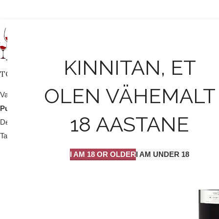
AVALEHT
KINNITAN, ET
TOOTEKATEGOORIAD
OLEN VÄHEMALT
Valge vein / mull
25
Punane vein
204
18 AASTANE
Dessert vein
9
Tarvikud
2
I AM 18 OR OLDER
I AM UNDER 18