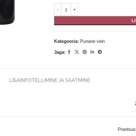
L
Kategooria:
Punane vein
Jaga:
LISAINFO
TELLIMINE JA SAATMINE
Prantsu