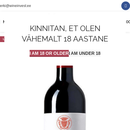
erki@wineinvest.ee
0
MENÜÜ
0.0
KINNITAN, ET OLEN
VÄHEMALT 18 AASTANE
LAOST OTSAS
I AM 18 OR OLDER
I AM UNDER 18