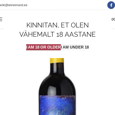
erki@wineinvest.ee
0
MENÜÜ
0.0
KINNITAN, ET OLEN
VÄHEMALT 18 AASTANE
I AM 18 OR OLDER
I AM UNDER 18